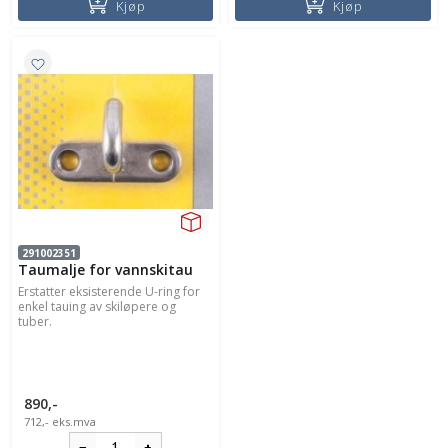
Kjøp
Kjøp
291002351
Taumalje for vannskitau
Erstatter eksisterende U-ring for
enkel tauing av skiløpere og
tuber.
890,-
712,-
eks.mva