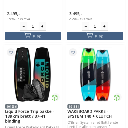
2.495,-
3.495,-
1.996,-
eks.mva
2.796,-
eks.mva
Kjøp
Kjøp
101236
101381
Liquid Force Trip pakke -
WAKEBOARD PAKKE -
139 cm brett / 37-41
SYSTEM 140 + CLUTCH
binding
O’Brien System er et flott første
brett for alle som ønsker å
Liquid Force Wakeboard Pakke til