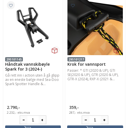
295101145
295101217
Håndtak vannskibøyle
Krok for vannsport
Spark for 3 (2024-)
Passer: * GTI (2020 & UP), GTI
SE(2020 & UP), GTR (2020 & UP),
Gå rett inn i action uten å gå glipp
GTR-X (2024), RXP-X (2021 &...
av en eneste bølge med Sea-Doo
Spark Spotter Handle &...
2.790,-
359,-
2.232,-
eks.mva
287,-
eks.mva