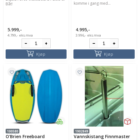
komme i gang med...
Båt!
5.999,-
4.995,-
4.799,-
eks.mva
3.996,-
eks.mva
Kjøp
Kjøp
100580
1902849
O'Brien Freeboard
Vannskistang Finnmaster