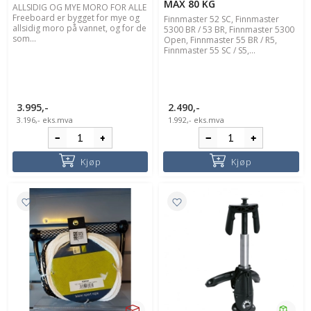
MAX 80 KG
ALLSIDIG OG MYE MORO FOR ALLE
Freeboard er bygget for mye og
Finnmaster 52 SC, Finnmaster
allsidig moro på vannet, og for de
5300 BR / 53 BR, Finnmaster 5300
som...
Open, Finnmaster 55 BR / R5,
Finnmaster 55 SC / S5,...
3.995,-
2.490,-
3.196,-
eks.mva
1.992,-
eks.mva
Kjøp
Kjøp