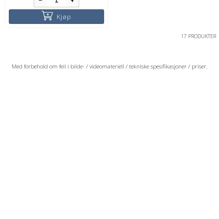
Kjøp
17 PRODUKTER
Med forbehold om feil i bilde- / videomateriell / tekniske spesifikasjoner / priser.