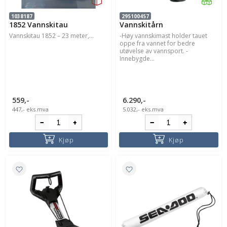
1038187
295100457
1852 Vannskitau
Vannskitårn
Vannskitau 1852 – 23 meter,...
-Høy vannskimast holder tauet
oppe fra vannet for bedre
utøvelse av vannsport. -
Innebygde...
559,-
6.290,-
447,-
eks.mva
5.032,-
eks.mva
Kjøp
Kjøp