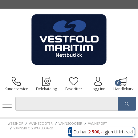
0
Kundeservice
Delekatalog
Favoritter
Logg inn
Handlekurv
WEBSHOP
VANNSCOOTER
VANNSCOOTER
VANNSPORT
VANNSKI OG WAKEBOARD
Du har
2.500,-
igjen til fri frakt