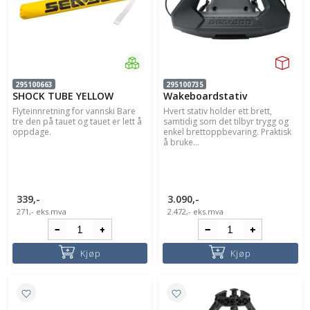
295100663
295100735
SHOCK TUBE YELLOW
Wakeboardstativ
Flyteinnretning for vannski Bare
Hvert stativ holder ett brett,
tre den på tauet og tauet er lett å
samtidig som det tilbyr trygg og
oppdage.
enkel brettoppbevaring. Praktisk
å bruke...
339,-
3.090,-
271,-
eks.mva
2.472,-
eks.mva
Kjøp
Kjøp