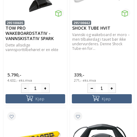
295100605
295100662
TOW PRO
SHOCK TUBE HVIT
WAKEBOARDSTATIV -
Vannski og wakeboard er moro –
VANNSKISTATIV SPARK
men tilbakeslag i tauet bør ikke
undervurderes. Denne Shock
Dette allsidige
Tube-en for...
vannsporttilbehøret er en ekte
5.790,-
339,-
4.632,-
eks.mva
271,-
eks.mva
Kjøp
Kjøp