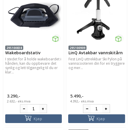
295100838
295100909
Wakeboardstativ
LinQ Avtakbar vannskitårn
I stedet for å holde wakeboardet i
Fest LinQ uttrekkbar Ski Pylon på
hånden, kan du oppbevare det
vannscooteren din for en tryggere
synlig og lett tilgjengelig til du er
og mer...
klar...
3.290,-
5.490,-
2.632,-
eks.mva
4.392,-
eks.mva
Kjøp
Kjøp