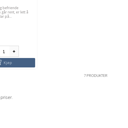
g befriende
går rent, er lett å
ar på...
Kjøp
7 PRODUKTER
priser.