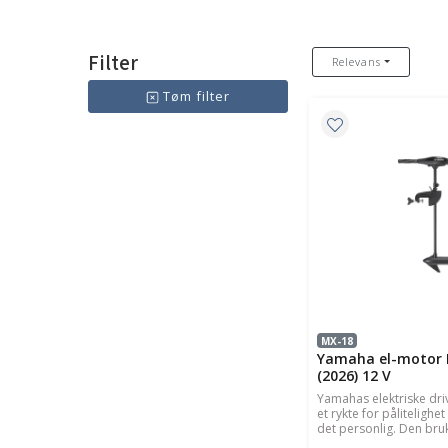
Filter
Relevans
Tøm filter
MX-18
Yamaha el-motor
(2026) 12 V
Yamahas elektriske dri
et rykte for pålitelighe
det personlig. Den bruk