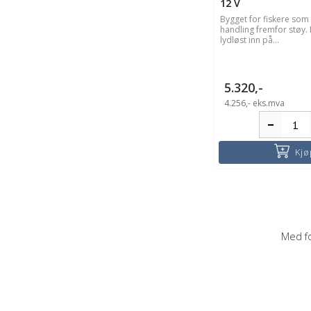
12 V
Bygget for fiskere som
handling fremfor støy.
lydløst inn på...
5.320,-
4.256,-
eks.mva
Kjø
Med fo