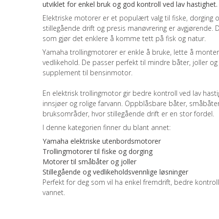
utviklet for enkel bruk og god kontroll ved lav hastighet.
Elektriske motorer er et populært valg til fiske, dorging o
stillegående drift og presis manøvrering er avgjørende. D
som gjør det enklere å komme tett på fisk og natur.
Yamaha trollingmotorer er enkle å bruke, lette å monte
vedlikehold. De passer perfekt til mindre båter, joller o
supplement til bensinmotor.
En elektrisk trollingmotor gir bedre kontroll ved lav hastig
innsjøer og rolige farvann. Oppblåsbare båter, småbåter
bruksområder, hvor stillegående drift er en stor fordel.
I denne kategorien finner du blant annet:
Yamaha elektriske utenbordsmotorer
Trollingmotorer til fiske og dorging
Motorer til småbåter og joller
Stillegående og vedlikeholdsvennlige løsninger
Perfekt for deg som vil ha enkel fremdrift, bedre kontrol
vannet.