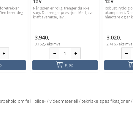
12 V
12 V
 foretrekker
Når sjøen er rolig, trenger du ikke
Robust, ryddig o
 Den fører deg
støy. Du trenger presisjon. Med jevn
ukomplisert. Den 
kraftleveranse, lav...
håndtere og er kl
3.940,-
3.020,-
3.152,-
eks.mva
2.416,-
eks.mva
p
Kjøp
rbehold om feil i bilde- / videomateriell / tekniske spesifikasjoner / 