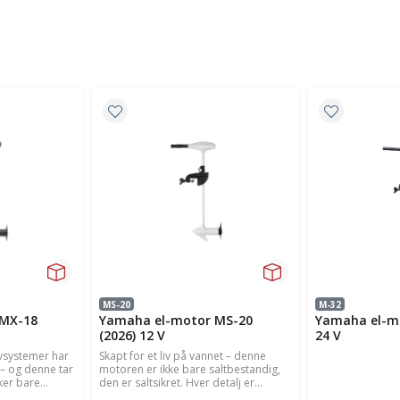
MS-20
M-32
 MX-18
Yamaha el-motor MS-20
Yamaha el-mo
(2026) 12 V
24 V
vsystemer har
Skapt for et liv på vannet – denne
t – og denne tar
motoren er ikke bare saltbestandig,
er bare...
den er saltsikret. Hver detalj er...