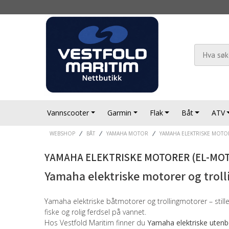
Vannscooter
Garmin
Flak
Båt
ATV
WEBSHOP
BÅT
YAMAHA MOTOR
YAMAHA ELEKTRISKE MOTO
YAMAHA ELEKTRISKE MOTORER (EL-MO
Yamaha elektriske motorer og trol
Yamaha elektriske båtmotorer og trollingmotorer – still
fiske og rolig ferdsel på vannet.
Hos Vestfold Maritim finner du
Yamaha elektriske utenb