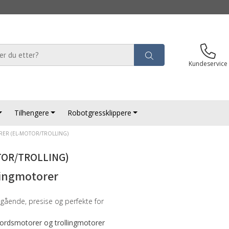
Kundeservice
Tilhengere
Robotgressklippere
RER (EL-MOTOR/TROLLING)
TOR/TROLLING)
lingmotorer
egående, presise og perfekte for
ordsmotorer og trollingmotorer