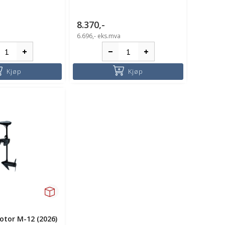
8.370,-
6.696,-
eks.mva
Kjøp
Kjøp
tor M-12 (2026)