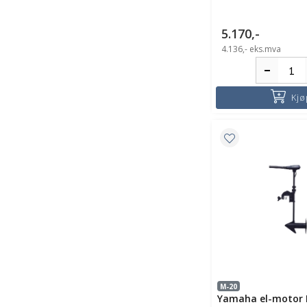
5.170,-
4.136,-
eks.mva
Kjø
M-20
Yamaha el-motor 