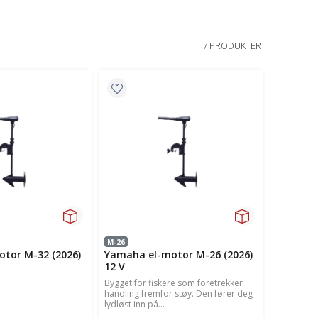
7 PRODUKTER
M-26
tor M-32 (2026)
Yamaha el-motor M-26 (2026)
12 V
Bygget for fiskere som foretrekker
handling fremfor støy. Den fører deg
lydløst inn på...