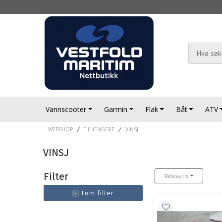
Vannscooter
Garmin
Flak
Båt
ATV
WEBSHOP
TILHENGERE
VINSJ
VINSJ
Filter
Relevans
Tøm filter