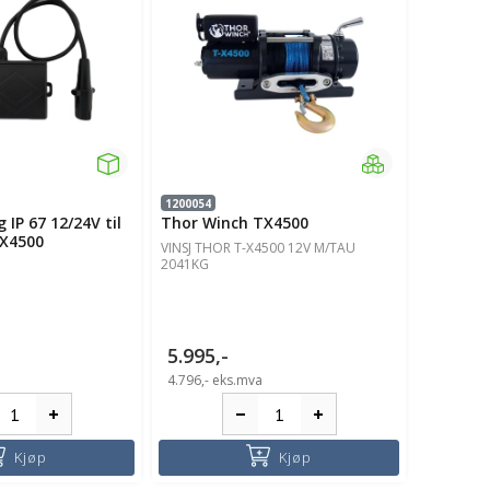
1200054
 IP 67 12/24V til
Thor Winch TX4500
TX4500
VINSJ THOR T-X4500 12V M/TAU
2041KG
5.995,-
4.796,-
eks.mva
Kjøp
Kjøp