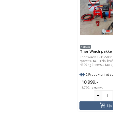
100647
Thor Winch pakke 
Thor Winch T-SD9500 
syntetisk tau Trekk-kraf
4309 kg (innerste taula
2 Produkter i et se
10.999,-
8.799,-
eks.mva
Kjø