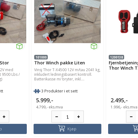
101000
1200138
Stor
Thor Winch pakke Liten
Fjernbetjening
Thor Winch 
12V med
Vinsj Thor T-X4500 12V m/tau 2041 kg,
t 9500 Lbs /
inkludert ledningsbasert kontroll.
g)
Batterikasse m/ bryter, inkl....
tt
3 Produkter i et sett
5.999,-
2.495,-
4.799,-
eks.mva
1.996,-
eks.mva
p
Kjøp