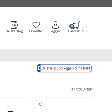
0
Delekatalog
Favoritter
Logg inn
Handlekurv
Du har
2.500,-
igjen til fri frakt
4 PRODUKTER