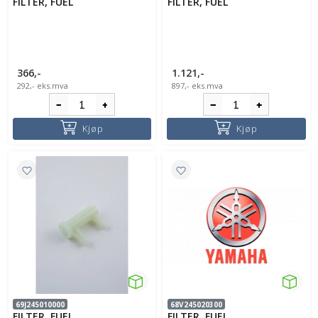
FILTER, FUEL
FILTER, FUEL
366,-
1.121,-
292,-
eks.mva
897,-
eks.mva
Kjøp
Kjøp
69J245010000
68V245020300
FILTER, FUEL
FILTER, FUEL