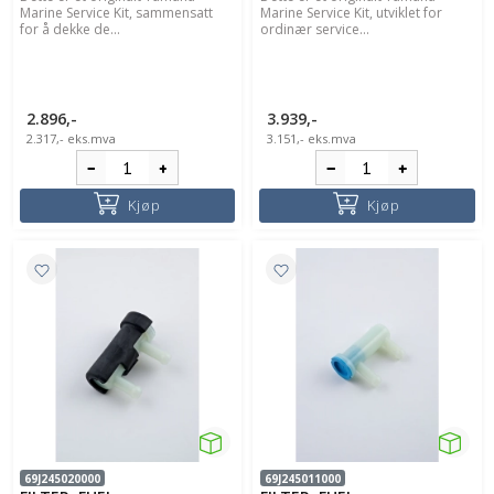
Marine Service Kit, sammensatt
Marine Service Kit, utviklet for
for å dekke de...
ordinær service...
2.896,-
3.939,-
2.317,-
eks.mva
3.151,-
eks.mva
Kjøp
Kjøp
69J245020000
69J245011000