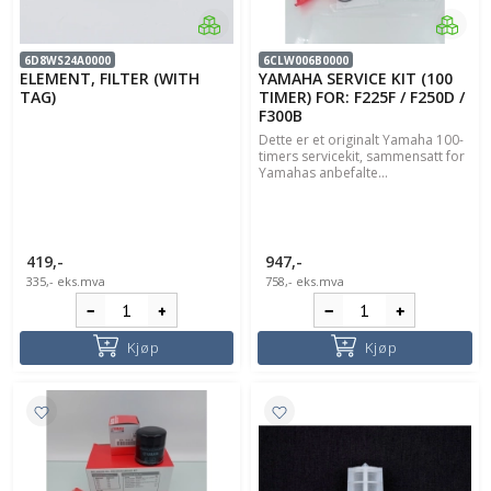
6D8WS24A0000
6CLW006B0000
ELEMENT, FILTER (WITH
YAMAHA SERVICE KIT (100
TAG)
TIMER) FOR: F225F / F250D /
F300B
Dette er et originalt Yamaha 100-
timers servicekit, sammensatt for
Yamahas anbefalte...
419,-
947,-
335,-
eks.mva
758,-
eks.mva
Kjøp
Kjøp