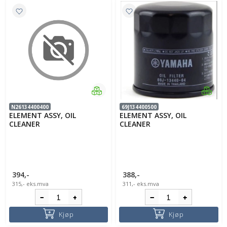
N26134400400
69J134400500
ELEMENT ASSY, OIL
ELEMENT ASSY, OIL
CLEANER
CLEANER
394,-
388,-
315,-
eks.mva
311,-
eks.mva
Kjøp
Kjøp