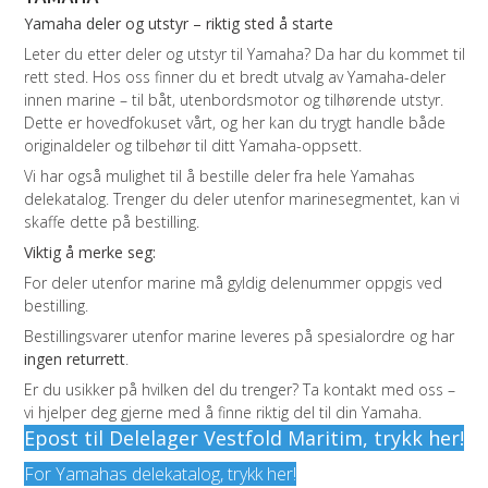
Yamaha deler og utstyr – riktig sted å starte
Leter du etter deler og utstyr til Yamaha? Da har du kommet til
rett sted. Hos oss finner du et bredt utvalg av Yamaha-deler
innen marine – til båt, utenbordsmotor og tilhørende utstyr.
Dette er hovedfokuset vårt, og her kan du trygt handle både
originaldeler og tilbehør til ditt Yamaha-oppsett.
Vi har også mulighet til å bestille deler fra hele Yamahas
delekatalog. Trenger du deler utenfor marinesegmentet, kan vi
skaffe dette på bestilling.
Viktig å merke seg:
For deler utenfor marine må gyldig delenummer oppgis ved
bestilling.
Bestillingsvarer utenfor marine leveres på spesialordre og har
ingen returrett
.
Er du usikker på hvilken del du trenger? Ta kontakt med oss –
vi hjelper deg gjerne med å finne riktig del til din Yamaha.
Epost til Delelager Vestfold Maritim, trykk her!
For Yamahas delekatalog, trykk her!