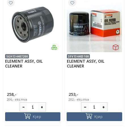
5GH134407200
3FV134403100
ELEMENT ASSY, OIL
ELEMENT ASSY, OIL
CLEANER
CLEANER
258,-
253,-
206,-
eks.mva
202,-
eks.mva
Kjøp
Kjøp