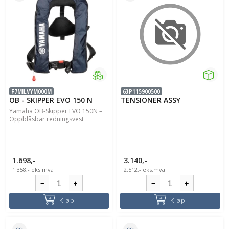
F7MILVYM000M
63P115900500
OB - SKIPPER EVO 150 N
TENSIONER ASSY
Yamaha OB-Skipper EVO 150N –
Oppblåsbar redningsvest
1.698,-
3.140,-
1.358,-
eks.mva
2.512,-
eks.mva
Kjøp
Kjøp