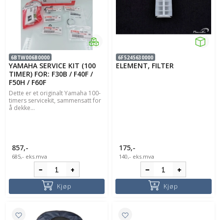
6BTW006B0000
6F5245630000
YAMAHA SERVICE KIT (100
ELEMENT, FILTER
TIMER) FOR: F30B / F40F /
F50H / F60F
Dette er et originalt Yamaha 100-
timers servicekit, sammensatt for
å dekke...
857,-
175,-
685,-
eks.mva
140,-
eks.mva
Kjøp
Kjøp