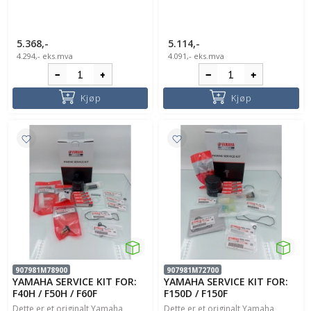
5.368,-
5.114,-
4.294,-
eks.mva
4.091,-
eks.mva
Kjøp
Kjøp
907981M78900
907981M72700
YAMAHA SERVICE KIT FOR:
YAMAHA SERVICE KIT FOR:
F40H / F50H / F60F
F150D / F150F
Dette er et originalt Yamaha
Dette er et originalt Yamaha