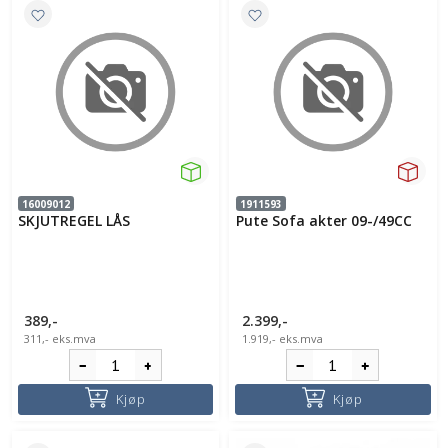
16009012
1911593
SKJUTREGEL LÅS
Pute Sofa akter 09-/49CC
389,-
2.399,-
311,-
eks.mva
1.919,-
eks.mva
Kjøp
Kjøp