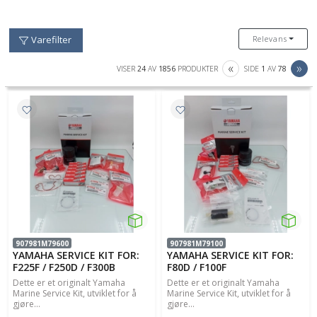
Relevans
Varefilter
PREVIOUS
NE
«
»
VISER
24
AV
1856
PRODUKTER
SIDE
1
AV
78
907981M79600
907981M79100
YAMAHA SERVICE KIT FOR:
YAMAHA SERVICE KIT FOR:
F225F / F250D / F300B
F80D / F100F
Dette er et originalt Yamaha
Dette er et originalt Yamaha
Marine Service Kit, utviklet for å
Marine Service Kit, utviklet for å
gjøre...
gjøre...