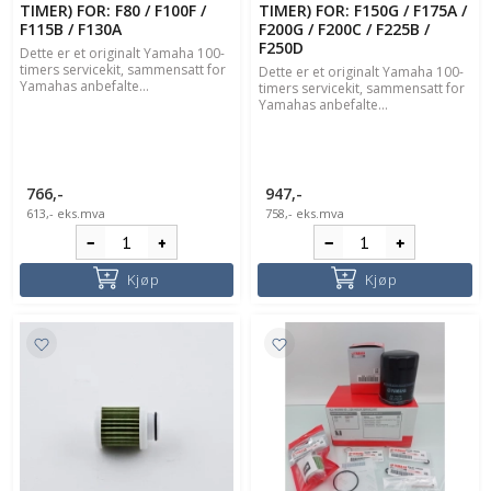
TIMER) FOR: F80 / F100F /
TIMER) FOR: F150G / F175A /
F115B / F130A
F200G / F200C / F225B /
F250D
Dette er et originalt Yamaha 100-
timers servicekit, sammensatt for
Dette er et originalt Yamaha 100-
Yamahas anbefalte...
timers servicekit, sammensatt for
Yamahas anbefalte...
766,-
947,-
613,-
eks.mva
758,-
eks.mva
Kjøp
Kjøp