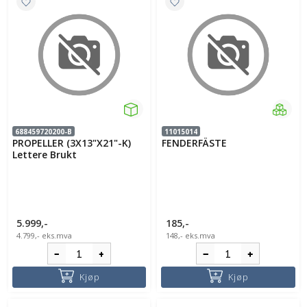
688459720200-B
11015014
PROPELLER (3X13"X21"-K)
FENDERFÄSTE
Lettere Brukt
5.999,-
185,-
4.799,-
eks.mva
148,-
eks.mva
Kjøp
Kjøp