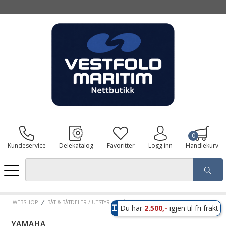
0
Kundeservice
Delekatalog
Favoritter
Logg inn
Handlekurv
WEBSHOP
BÅT & BÅTDELER / UTSTYR
BÅTDELER
YAMAHA
Du har
2.500,-
igjen til fri frakt
YAMAHA