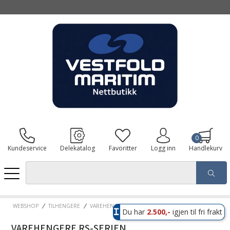
0
Kundeservice
Delekatalog
Favoritter
Logg inn
Handlekurv
WEBSHOP
TILHENGERE
VAREHENGERE RS-SERIEN
Du har
2.500,-
igjen til fri frakt
VAREHENGERE RS-SERIEN