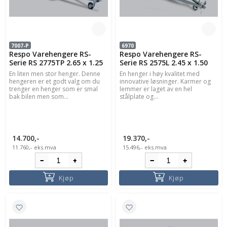
7007-P
6970
Respo Varehengere RS-
Respo Varehengere RS-
Serie RS 2775TP 2.65 x 1.25
Serie RS 2575L 2.45 x 1.50
En liten men stor henger. Denne
En henger i høy kvalitet med
hengeren er et godt valg om du
innovative løsninger. Karmer og
trenger en henger som er smal
lemmer er laget av en hel
bak bilen men som...
stålplate og...
14.700,-
19.370,-
11.760,-
eks.mva
15.496,-
eks.mva
Kjøp
Kjøp