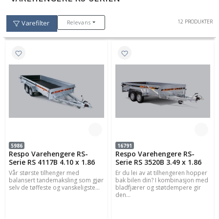
12 PRODUKTER
Relevans
Varefilter
5986
16791
Respo Varehengere RS-
Respo Varehengere RS-
Serie RS 4117B 4.10 x 1.86
Serie RS 3520B 3.49 x 1.86
Vår største tilhenger med
Er du lei av at tilhengeren hopper
balansert tandemaksling som gjør
bak bilen din? I kombinasjon med
selv de tøffeste og vanskeligste...
bladfjærer og støtdempere gir
den...