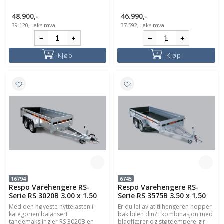
48.900,-
46.990,-
39.120,-
eks.mva
37.592,-
eks.mva
Kjøp
Kjøp
16794
6745
Respo Varehengere RS-
Respo Varehengere RS-
Serie RS 3020B 3.00 x 1.50
Serie RS 3575B 3.50 x 1.50
Med den høyeste nyttelasten i
Er du lei av at tilhengeren hopper
kategorien balansert
bak bilen din? I kombinasjon med
tandemaksling er RS 3020B en
bladfjærer og støtdempere gir