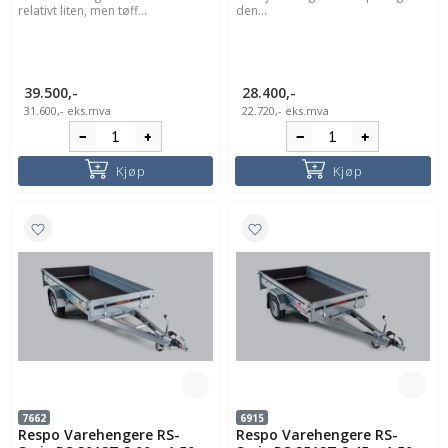
relativt liten, men tøff...
den...
39.500,-
28.400,-
31.600,-
eks.mva
22.720,-
eks.mva
Kjøp
Kjøp
7662
6915
Respo Varehengere RS-
Respo Varehengere RS-