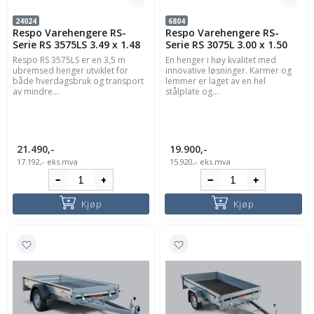
24024
6804
Respo Varehengere RS-
Respo Varehengere RS-
Serie RS 3575LS 3.49 x 1.48
Serie RS 3075L 3.00 x 1.50
Respo RS 3575LS er en 3,5 m
En henger i høy kvalitet med
ubremsed henger utviklet for
innovative løsninger. Karmer og
både hverdagsbruk og transport
lemmer er laget av en hel
av mindre...
stålplate og...
21.490,-
19.900,-
17.192,-
eks.mva
15.920,-
eks.mva
Kjøp
Kjøp