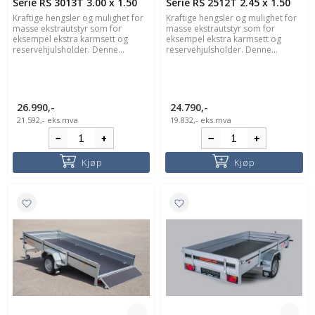
Serie RS 3013T 3.00 x 1.50
Serie RS 2512T 2.45 x 1.50
Kraftige hengsler og mulighet for
Kraftige hengsler og mulighet for
masse ekstrautstyr som for
masse ekstrautstyr som for
eksempel ekstra karmsett og
eksempel ekstra karmsett og
reservehjulsholder. Denne...
reservehjulsholder. Denne...
26.990,-
24.790,-
21.592,-
eks.mva
19.832,-
eks.mva
Kjøp
Kjøp