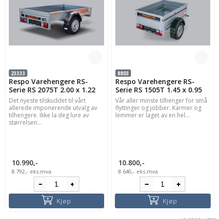
23333
8803
Respo Varehengere RS-
Respo Varehengere RS-
Serie RS 2075T 2.00 x 1.22
Serie RS 1505T 1.45 x 0.95
Det nyeste tilskuddet til vårt
Vår aller minste tilhenger for små
allerede imponerende utvalg av
flyttinger og jobber. Karmer og
tilhengere. Ikke la deg lure av
lemmer er laget av en hel...
størrelsen...
10.990,-
10.800,-
8.792,-
eks.mva
8.640,-
eks.mva
Kjøp
Kjøp