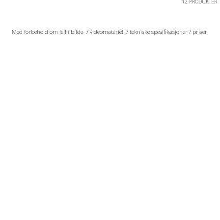
12 PRODUKTER
Med forbehold om feil i bilde- / videomateriell / tekniske spesifikasjoner / priser.