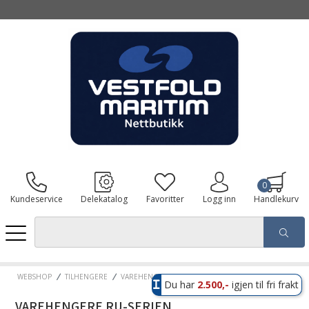
0
Kundeservice
Delekatalog
Favoritter
Logg inn
Handlekurv
WEBSHOP
TILHENGERE
VAREHENGERE RU-SERIEN
Du har
2.500,-
igjen til fri frakt
VAREHENGERE RU-SERIEN