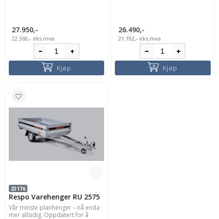
27.950,-
26.490,-
22.360,-
eks.mva
21.192,-
eks.mva
Kjøp
Kjøp
23176
Respo Varehenger RU 2575
Vår minste planhenger – nå enda
mer allsidig. Oppdatert for å