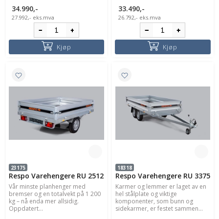
34.990,-
33.490,-
27.992,-
eks.mva
26.792,-
eks.mva
Kjøp
Kjøp
23175
18318
Respo Varehengere RU 2512
Respo Varehengere RU 3375
Vår minste planhenger med
Karmer og lemmer er laget av en
bremser og en totalvekt på 1 200
hel stålplate og viktige
kg – nå enda mer allsidig.
komponenter, som bunn og
Oppdatert...
sidekarmer, er festet sammen...