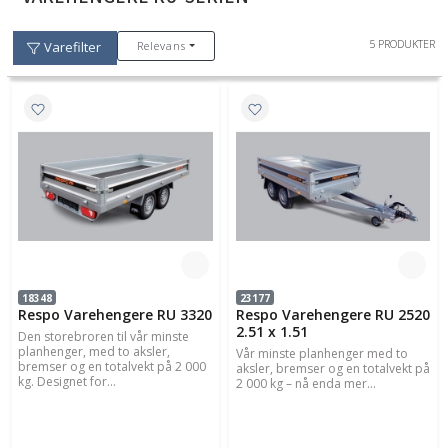
5 PRODUKTER
Relevans
Varefilter
18348
23177
Respo Varehengere RU 3320
Respo Varehengere RU 2520
2.51 x 1.51
Den storebroren til vår minste
planhenger, med to aksler,
Vår minste planhenger med to
bremser og en totalvekt på 2 000
aksler, bremser og en totalvekt på
kg. Designet for...
2 000 kg – nå enda mer...