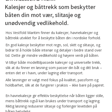
Kalesjer og båttrekk som beskytter
båten din mot vær, slitasje og
unødvendig vedlikehold.
Hos Vestfold Maritim finner du kalesjer, havnekalesjer og
båttrekk utviklet for å beskytte båten din i nordiske forhold.
En god kalesje beskytter mot regn, sol, skitt og slitasje, og
bidrar til å holde både interiør og detaljer i bedre stand over
tid. Dette gir mindre vedlikehold og høyere verdi på båten.
Vi tilbyr både modelltilpassede kalesjer og universelle trekk,
slik at du finner en løsning som passer din båt og ditt bruk –
enten det er i havn, under lagring eller transport.
Alle løsninger er valgt med fokus på kvalitet, passform og
holdbarhet, slik at de fungerer i praksis – ikke bare på papiret.
En havnekalesje gir effektiv beskyttelse når båten ligger stille,
mens båttrekk også kan brukes under transport og lagring.
Riktig løsning reduserer slitasje og forlenger levetiden på
båten betydelig.