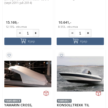
(sept 2011-juli 2014)
15.169,-
10.641,-
12.135,-
eks.mva
8.513,-
eks.mva
Kjøp
Kjøp
YAM54BRCR
YAM50SC1
YAMARIN CROSS,
KONSOLLTREKK TIL