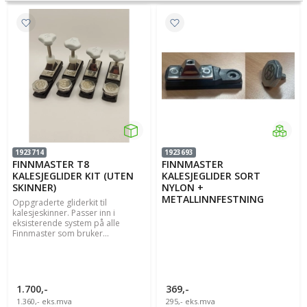
1923714
1923693
FINNMASTER T8
FINNMASTER
KALESJEGLIDER KIT (UTEN
KALESJEGLIDER SORT
SKINNER)
NYLON +
METALLINNFESTNING
Oppgraderte gliderkit til
kalesjeskinner. Passer inn i
eksisterende system på alle
Finnmaster som bruker...
1.700,-
369,-
1.360,-
eks.mva
295,-
eks.mva