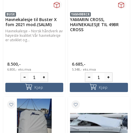
BUSX
YAM49BRCR
Havnekalesje til Buster X
YAMARIN CROSS,
fom 2021 mod.(SALMI)
HAVNEKALESJE TIL 49BR
CROSS
Havnekalesje – Norsk håndverk av
høyeste kvalitet Vår havnekalesje
er utviklet og...
8.500,-
6.685,-
6.800,-
eks.mva
5.348,-
eks.mva
Kjøp
Kjøp