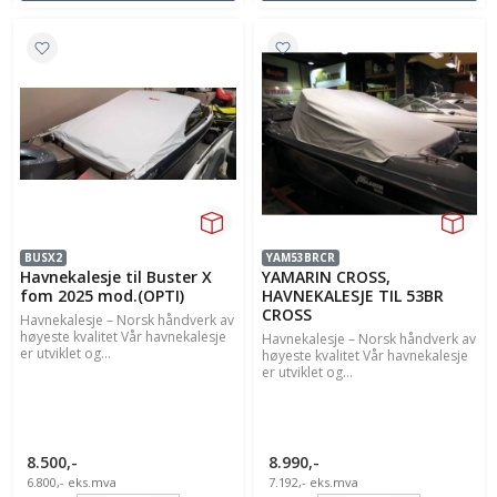
BUSX2
YAM53BRCR
Havnekalesje til Buster X
YAMARIN CROSS,
fom 2025 mod.(OPTI)
HAVNEKALESJE TIL 53BR
CROSS
Havnekalesje – Norsk håndverk av
høyeste kvalitet Vår havnekalesje
Havnekalesje – Norsk håndverk av
er utviklet og...
høyeste kvalitet Vår havnekalesje
er utviklet og...
8.500,-
8.990,-
6.800,-
eks.mva
7.192,-
eks.mva