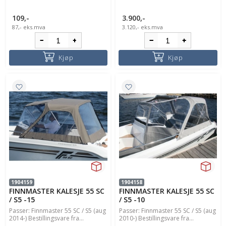
109,-
3.900,-
87,-
eks.mva
3.120,-
eks.mva
Kjøp
Kjøp
1904159
1904158
FINNMASTER KALESJE 55 SC
FINNMASTER KALESJE 55 SC
/ S5 -15
/ S5 -10
Passer: Finnmaster 55 SC / S5 (aug
Passer: Finnmaster 55 SC / S5 (aug
2014-) Bestillingsvare fra...
2010-) Bestillingsvare fra...