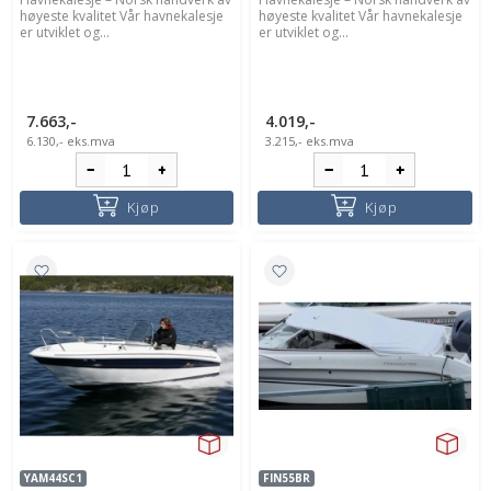
høyeste kvalitet Vår havnekalesje
høyeste kvalitet Vår havnekalesje
er utviklet og...
er utviklet og...
7.663,-
4.019,-
6.130,-
eks.mva
3.215,-
eks.mva
Kjøp
Kjøp
YAM44SC1
FIN55BR