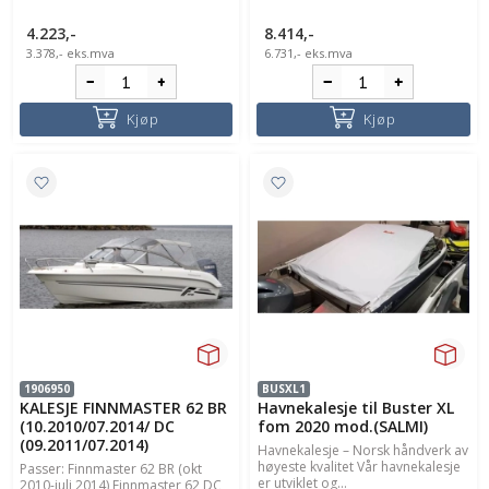
4.223,-
8.414,-
3.378,-
eks.mva
6.731,-
eks.mva
Kjøp
Kjøp
1906950
BUSXL1
KALESJE FINNMASTER 62 BR
Havnekalesje til Buster XL
(10.2010/07.2014/ DC
fom 2020 mod.(SALMI)
(09.2011/07.2014)
Havnekalesje – Norsk håndverk av
høyeste kvalitet Vår havnekalesje
Passer: Finnmaster 62 BR (okt
er utviklet og...
2010-juli 2014) Finnmaster 62 DC