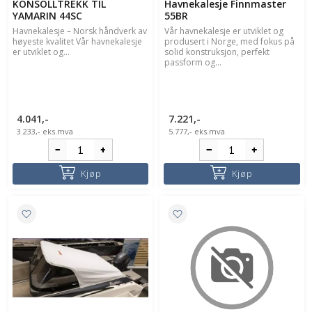
KONSOLLTREKK TIL
Havnekalesje Finnmaster
YAMARIN 44SC
55BR
Havnekalesje – Norsk håndverk av
Vår havnekalesje er utviklet og
høyeste kvalitet Vår havnekalesje
produsert i Norge, med fokus på
er utviklet og...
solid konstruksjon, perfekt
passform og...
4.041,-
7.221,-
3.233,-
eks.mva
5.777,-
eks.mva
Kjøp
Kjøp