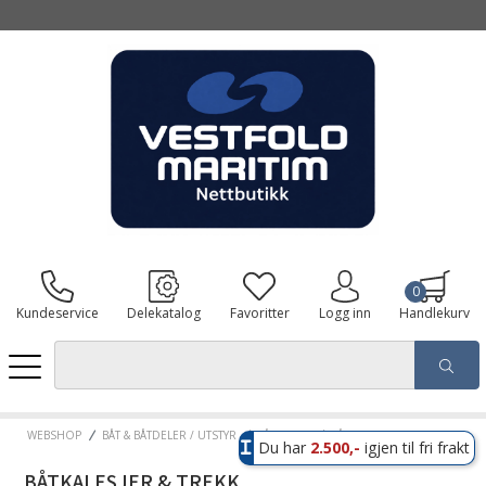
0
Kundeservice
Delekatalog
Favoritter
Logg inn
Handlekurv
WEBSHOP
BÅT & BÅTDELER / UTSTYR
BÅTDELER
BÅTKALESJER & TREKK
Du har
2.500,-
igjen til fri frakt
BÅTKALESJER & TREKK