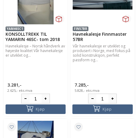
YAM46SC1
FIN57BR
KONSOLLTREKK TIL
Havnekalesje Finnmaster
YAMARIN 46SC- tom 2018
57BR
Havnekalesje – Norsk håndverk av
Vår havnekalesje er utviklet og
høyeste kvalitet Vår havnekalesje
produsert i Norge, med fokus på
er utviklet og...
solid konstruksjon, perfekt
passform og...
3.281,-
7.285,-
2.625,-
eks.mva
5.828,-
eks.mva
Kjøp
Kjøp