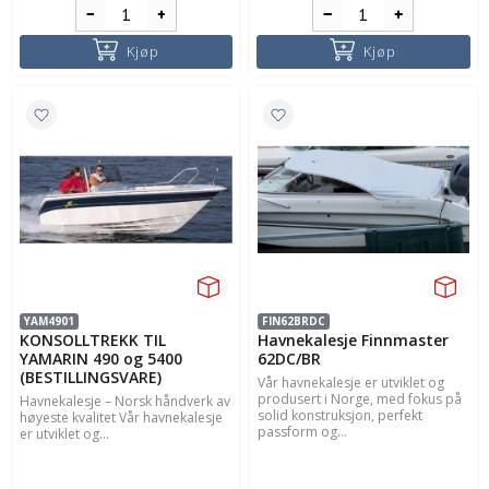
Kjøp
Kjøp
YAM4901
FIN62BRDC
KONSOLLTREKK TIL
Havnekalesje Finnmaster
YAMARIN 490 og 5400
62DC/BR
(BESTILLINGSVARE)
Vår havnekalesje er utviklet og
produsert i Norge, med fokus på
Havnekalesje – Norsk håndverk av
solid konstruksjon, perfekt
høyeste kvalitet Vår havnekalesje
passform og...
er utviklet og...