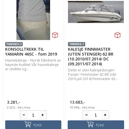
YAM46SC2
1906950-1
KONSOLLTREKK TIL
KALESJE FINNMASTER
YAMARIN 46SC - fom 2019
(UTEN STENGER) 62 BR
(10.2010/07.2014/ DC
Havnekalesje – Norsk håndverk av
(09.2011/07.2014)
høyeste kvalitet Vår havnekalesje
er utviklet og...
Dette er uten kalesjestenger!
Passer: Finnmaster 62 BR (okt
2010-juli 2014) Finnmaster 62...
3.281,-
13.683,-
2.625,-
eks.mva
10.946,-
eks.mva
Kjøp
Kjøp