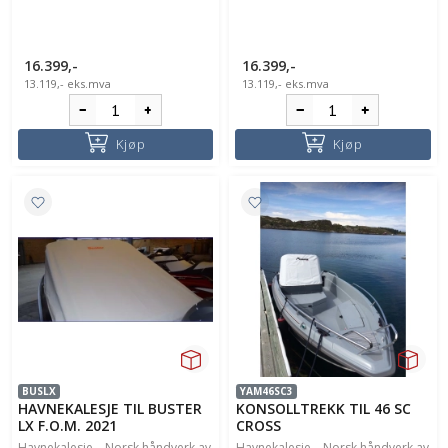
16.399,-
16.399,-
13.119,-
eks.mva
13.119,-
eks.mva
Kjøp
Kjøp
BUSLX
YAM46SC3
HAVNEKALESJE TIL BUSTER
KONSOLLTREKK TIL 46 SC
LX F.O.M. 2021
CROSS
Havnekalesje – Norsk håndverk av
Havnekalesje – Norsk håndverk av