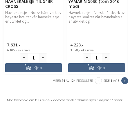
HAVNEKALESJE TIL 54BR
YAMARIN 50SC (tom 2016
CROSS
mod)
Havnekalesje – Norsk håndverk av
Havnekalesje – Norsk håndverk av
høyeste kvalitet Vår havnekalesje
høyeste kvalitet Vår havnekalesje
er utviklet og...
er utviklet og...
7.631,-
4.223,-
6.105,-
eks.mva
3.378,-
eks.mva
Kjøp
Kjøp
PREVIOUS
N
«
»
VISER
24
AV
124
PRODUKTER
SIDE
1
AV
6
Med forbehold om feil i bilde- / videomateriell / tekniske spesifikasjoner / priser.