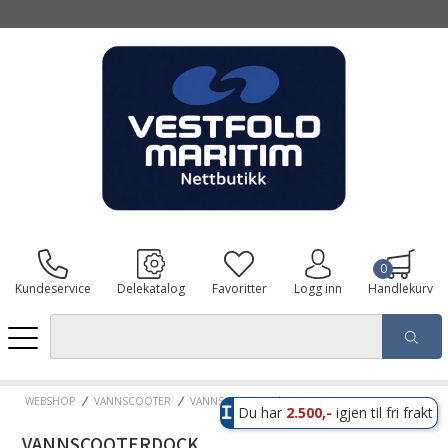
0
Kundeservice
Delekatalog
Favoritter
Logg inn
Handlekurv
WEBSHOP
VANNSCOOTER
VANNSCOOTER
VANNSCOOTERDOCK
Du har
2.500,-
igjen til fri frakt
VANNSCOOTERDOCK