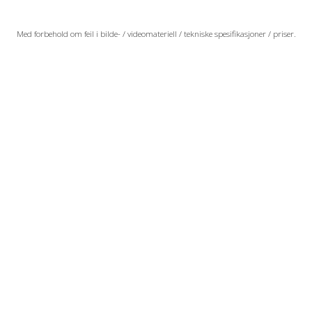
Med forbehold om feil i bilde- / videomateriell / tekniske spesifikasjoner / priser.