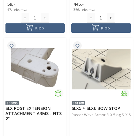
59,-
445,-
47,-
eks.mva
356,-
eks.mva
Kjøp
Kjøp
300095
301108
SLX POST EXTENSION
SLX5 + SLX6 BOW STOP
ATTACHMENT ARMS - FITS
Passer Wave Armor SLX 5 og SLX 6
2"