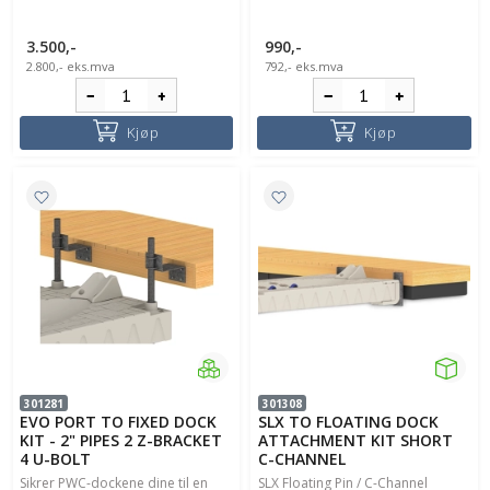
3.500,-
990,-
2.800,-
eks.mva
792,-
eks.mva
Kjøp
Kjøp
301281
301308
EVO PORT TO FIXED DOCK
SLX TO FLOATING DOCK
KIT - 2" PIPES 2 Z-BRACKET
ATTACHMENT KIT SHORT
4 U-BOLT
C-CHANNEL
Sikrer PWC-dockene dine til en
SLX Floating Pin / C-Channel