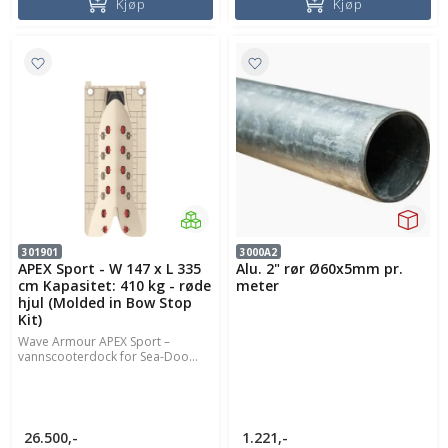
Kjøp
Kjøp
301901
3000A2
APEX Sport - W 147 x L 335
Alu. 2" rør Ø60x5mm pr.
cm Kapasitet: 410 kg - røde
meter
hjul (Molded in Bow Stop
Kit)
Wave Armour APEX Sport –
vannscooterdock for Sea-Doo...
26.500,-
1.221,-