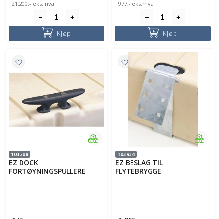
21.200,-
eks.mva
977,-
eks.mva
Kjøp
Kjøp
103208
103934
EZ DOCK
EZ BESLAG TIL
FORTØYNINGSPULLERE
FLYTEBRYGGE