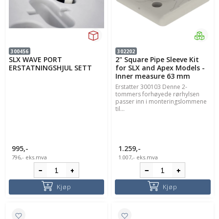
300456
302202
SLX WAVE PORT
2" Square Pipe Sleeve Kit
ERSTATNINGSHJUL SETT
for SLX and Apex Models -
Inner measure 63 mm
Erstatter 300103 Denne 2-
tommers forhøyede rørhylsen
passer inn i monteringslommene
til...
995,-
1.259,-
796,-
eks.mva
1.007,-
eks.mva
Kjøp
Kjøp