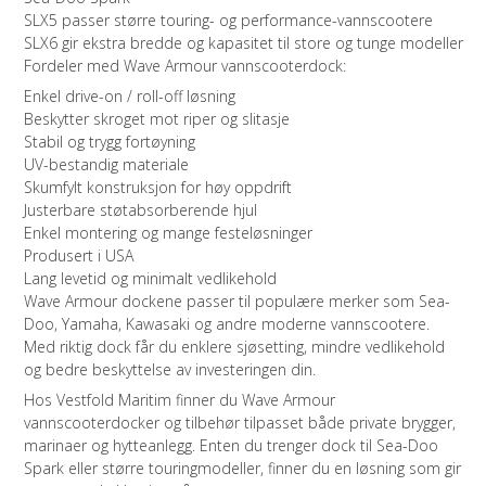
SLX5 passer større touring- og performance-vannscootere
SLX6 gir ekstra bredde og kapasitet til store og tunge modeller
Fordeler med Wave Armour vannscooterdock:
Enkel drive-on / roll-off løsning
Beskytter skroget mot riper og slitasje
Stabil og trygg fortøyning
UV-bestandig materiale
Skumfylt konstruksjon for høy oppdrift
Justerbare støtabsorberende hjul
Enkel montering og mange festeløsninger
Produsert i USA
Lang levetid og minimalt vedlikehold
Wave Armour dockene passer til populære merker som Sea-
Doo, Yamaha, Kawasaki og andre moderne vannscootere.
Med riktig dock får du enklere sjøsetting, mindre vedlikehold
og bedre beskyttelse av investeringen din.
Hos Vestfold Maritim finner du Wave Armour
vannscooterdocker og tilbehør tilpasset både private brygger,
marinaer og hytteanlegg. Enten du trenger dock til Sea-Doo
Spark eller større touringmodeller, finner du en løsning som gir