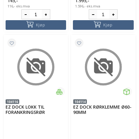
145,-
1.995,-
116,-
eks.mva
1.596,-
eks.mva
Kjøp
Kjøp
104116
104114
EZ DOCK LOKK TIL
EZ DOCK RØRKLEMME Ø60-
FORANKRINGSRØR
90MM