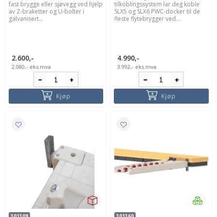
fast brygge eller sjøvegg ved hjelp
tilkoblingssystem lar deg koble
av Z-braketter og U-bolter i
SLX5 og SLX6 PWC-docker til de
galvanisert...
fleste flytebrygger ved...
2.600,-
4.990,-
2.080,-
eks.mva
3.992,-
eks.mva
Kjøp
Kjøp
301309
301360