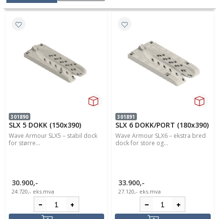
301890
301891
SLX 5 DOKK (150x390)
SLX 6 DOKK/PORT (180x390)
Wave Armour SLX5 – stabil dock
Wave Armour SLX6 – ekstra bred
for større...
dock for store og...
30.900,-
33.900,-
24.720,-
eks.mva
27.120,-
eks.mva