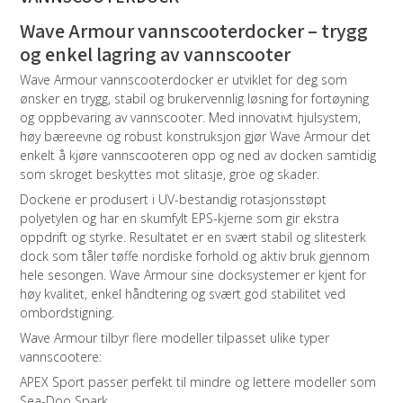
Wave Armour vannscooterdocker – trygg
og enkel lagring av vannscooter
Wave Armour vannscooterdocker er utviklet for deg som
ønsker en trygg, stabil og brukervennlig løsning for fortøyning
og oppbevaring av vannscooter. Med innovativt hjulsystem,
høy bæreevne og robust konstruksjon gjør Wave Armour det
enkelt å kjøre vannscooteren opp og ned av docken samtidig
som skroget beskyttes mot slitasje, groe og skader.
Dockene er produsert i UV-bestandig rotasjonsstøpt
polyetylen og har en skumfylt EPS-kjerne som gir ekstra
oppdrift og styrke. Resultatet er en svært stabil og slitesterk
dock som tåler tøffe nordiske forhold og aktiv bruk gjennom
hele sesongen. Wave Armour sine docksystemer er kjent for
høy kvalitet, enkel håndtering og svært god stabilitet ved
ombordstigning.
Wave Armour tilbyr flere modeller tilpasset ulike typer
vannscootere:
APEX Sport passer perfekt til mindre og lettere modeller som
Sea-Doo Spark