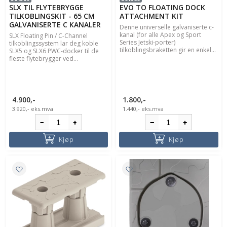
SLX TIL FLYTEBRYGGE
EVO TO FLOATING DOCK
TILKOBLINGSKIT - 65 CM
ATTACHMENT KIT
GALVANISERTE C KANALER
Denne universelle galvaniserte c-
kanal (for alle Apex og Sport
SLX Floating Pin / C-Channel
Series Jetski-porter)
tilkoblingssystem lar deg koble
tilkoblingsbraketten gir en enkel...
SLX5 og SLX6 PWC-docker til de
fleste flytebrygger ved...
4.900,-
1.800,-
3.920,-
eks.mva
1.440,-
eks.mva
Kjøp
Kjøp