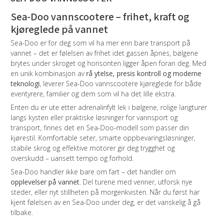
Sea-Doo vannscootere – frihet, kraft og
kjøreglede på vannet
Sea-Doo er for deg som vil ha mer enn bare transport på
vannet – det er følelsen av frihet idet gassen åpnes, bølgene
brytes under skroget og horisonten ligger åpen foran deg. Med
en unik kombinasjon av
rå ytelse, presis kontroll og moderne
teknologi
, leverer Sea-Doo vannscootere kjøreglede for både
eventyrere, familier og dem som vil ha det lille ekstra.
Enten du er ute etter adrenalinfylt lek i bølgene, rolige langturer
langs kysten eller praktiske løsninger for vannsport og
transport, finnes det en Sea-Doo-modell som passer din
kjørestil. Komfortable seter, smarte oppbevaringsløsninger,
stabile skrog og effektive motorer gir deg trygghet og
overskudd – uansett tempo og forhold.
Sea-Doo handler ikke bare om fart – det handler om
opplevelser på vannet
. Del turene med venner, utforsk nye
steder, eller nyt stillheten på morgenkvisten. Når du først har
kjent følelsen av en Sea-Doo under deg, er det vanskelig å gå
tilbake.