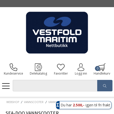
0
Kundeservice
Delekatalog
Favoritter
Logg inn
Handlekurv
WEBSHOP
VANNSCOOTER
VANNSCOOTER
SEA-DOO VANNSCOOTER
Du har
2.500,-
igjen til fri frakt
SEA-DOO VANNSCOOTER