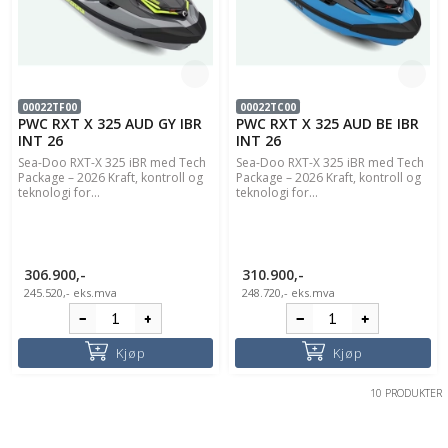
00022TF00
00022TC00
PWC RXT X 325 AUD GY IBR
PWC RXT X 325 AUD BE IBR
INT 26
INT 26
Sea-Doo RXT-X 325 iBR med Tech
Sea-Doo RXT-X 325 iBR med Tech
Package – 2026 Kraft, kontroll og
Package – 2026 Kraft, kontroll og
teknologi for...
teknologi for...
306.900,-
310.900,-
245.520,-
eks.mva
248.720,-
eks.mva
Kjøp
Kjøp
10 PRODUKTER