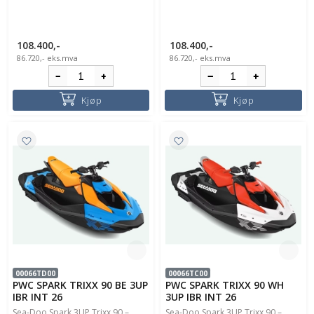
108.400,-
108.400,-
86.720,-
eks.mva
86.720,-
eks.mva
Kjøp
Kjøp
00066TD00
00066TC00
PWC SPARK TRIXX 90 BE 3UP
PWC SPARK TRIXX 90 WH
IBR INT 26
3UP IBR INT 26
Sea-Doo Spark 3UP Trixx 90 –
Sea-Doo Spark 3UP Trixx 90 –