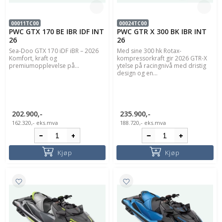
00011TC00
00024TC00
PWC GTX 170 BE IBR IDF INT
PWC GTR X 300 BK IBR INT
26
26
Sea-Doo GTX 170 iDF iBR – 2026
Med sine 300 hk Rotax-
Komfort, kraft og
kompressorkraft gir 2026 GTR-X
premiumopplevelse på...
ytelse på racingnivå med dristig
design og en...
202.900,-
235.900,-
162.320,-
eks.mva
188.720,-
eks.mva
Kjøp
Kjøp