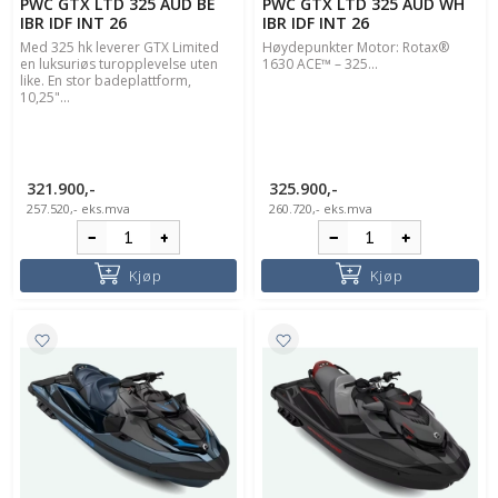
PWC GTX LTD 325 AUD BE
PWC GTX LTD 325 AUD WH
IBR IDF INT 26
IBR IDF INT 26
Med 325 hk leverer GTX Limited
Høydepunkter Motor: Rotax®
en luksuriøs turopplevelse uten
1630 ACE™ – 325...
like. En stor badeplattform,
10,25"...
321.900,-
325.900,-
257.520,-
eks.mva
260.720,-
eks.mva
Kjøp
Kjøp