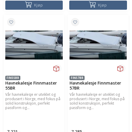
Kjøp
Kjøp
FIN55BR
FIN57BR
Havnekalesje Finnmaster
Havnekalesje Finnmaster
55BR
57BR
Vår havnekalesje er utviklet og
Vår havnekalesje er utviklet og
produsert i Norge, med fokus på
produsert i Norge, med fokus på
solid konstruksjon, perfekt
solid konstruksjon, perfekt
passform og...
passform og...
7.221,-
7.285,-