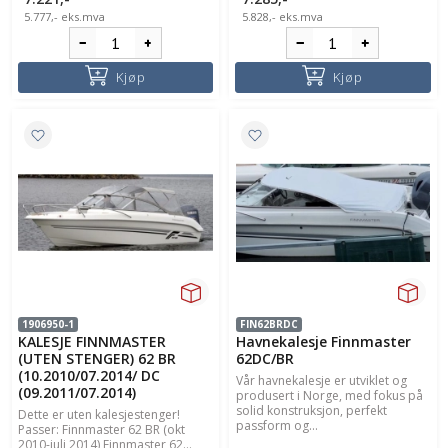
5.777,-
eks.mva
5.828,-
eks.mva
Kjøp
Kjøp
1906950-1
FIN62BRDC
KALESJE FINNMASTER
Havnekalesje Finnmaster
(UTEN STENGER) 62 BR
62DC/BR
(10.2010/07.2014/ DC
Vår havnekalesje er utviklet og
(09.2011/07.2014)
produsert i Norge, med fokus på
solid konstruksjon, perfekt
Dette er uten kalesjestenger!
passform og...
Passer: Finnmaster 62 BR (okt
2010-juli 2014) Finnmaster 62...