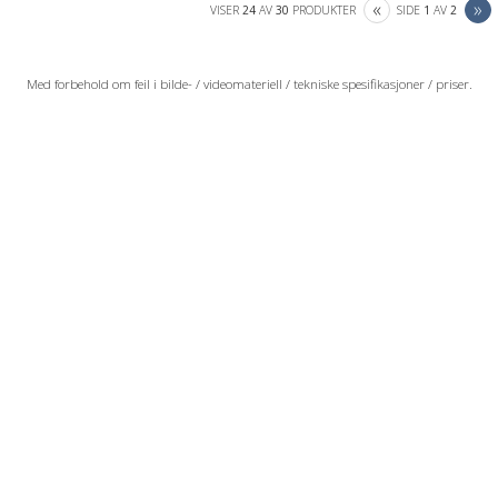
PREVIOUS
N
«
»
VISER
24
AV
30
PRODUKTER
SIDE
1
AV
2
Med forbehold om feil i bilde- / videomateriell / tekniske spesifikasjoner / priser.