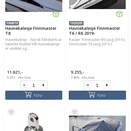
FINMT8
1920205
Havnekalesje Finnmaster
Havnekalesje Finnmaster
T8
T6 / R6 2019-
Havnekalesje – Norsk håndverk av
Passer: Finnmaster R6 (aug 2019-),
høyeste kvalitet Vår havnekalesje
Finnmaster T6 (aug 2019-)
er utviklet og...
11.621,-
9.255,-
9.297,-
eks.mva
7.404,-
eks.mva
Kjøp
Kjøp