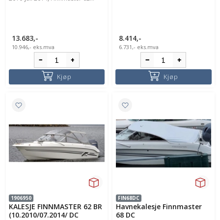
13.683,-
8.414,-
10.946,-
eks.mva
6.731,-
eks.mva
Kjøp
Kjøp
1906950
FIN68DC
KALESJE FINNMASTER 62 BR
Havnekalesje Finnmaster
(10.2010/07.2014/ DC
68 DC