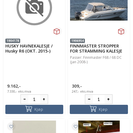
1904178
1906954
HUSKY HAVNEKALESJE /
FINNMASTER STROPPER
Husky R6 (OKT. 2015-)
FOR STRAMMING KALESJE
Passer: Finnmaster F68 / 68 DC
(jan 2008-)
9.162,-
309,-
7.330,-
eks.mva
247,-
eks.mva
Kjøp
Kjøp