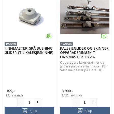
1906496
1923685
FINNMASTER GRÅ BUSHING
KALESJEGLIDER OG SKINNER
GLIDER (TIL KALESJESKINNE)
OPPGRADERINGSKIT
FINNMASTER T8 23-
Oppgradere kalesjeskinner og
glidere på deres Finnmaster T8?
Skinnene passer på eldre T8,...
109,-
3.900,-
87,-
eks.mva
3.120,-
eks.mva
Kjøp
Kjøp