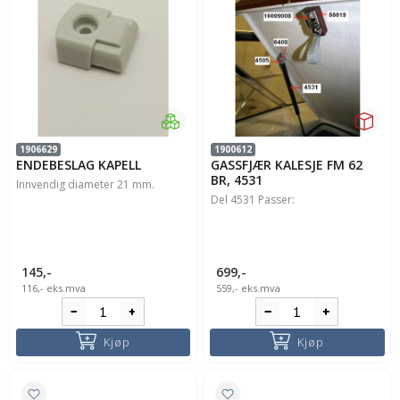
1906629
1900612
ENDEBESLAG KAPELL
GASSFJÆR KALESJE FM 62
BR, 4531
Innvendig diameter 21 mm.
Del 4531 Passer:
145,-
699,-
116,-
eks.mva
559,-
eks.mva
Kjøp
Kjøp