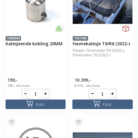
1906094
1921463
Kalesjeende kobling 20MM
Havnekalesje T6/R6 (2022-)
Passer: Finnmaster R6 (2022-),
Finnmaster T6 (2022-)
199,-
10.399,-
159,-
eks.mva
8.319,-
eks.mva
Kjøp
Kjøp