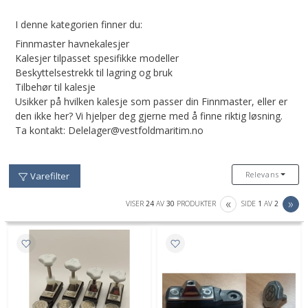
I denne kategorien finner du:
Finnmaster havnekalesjer
Kalesjer tilpasset spesifikke modeller
Beskyttelsestrekk til lagring og bruk
Tilbehør til kalesje
Usikker på hvilken kalesje som passer din Finnmaster, eller er
den ikke her? Vi hjelper deg gjerne med å finne riktig løsning.
Ta kontakt: Delelager@vestfoldmaritim.no
Relevans
Varefilter
PREVIOUS
NE
«
»
VISER
24
AV
30
PRODUKTER
SIDE
1
AV
2