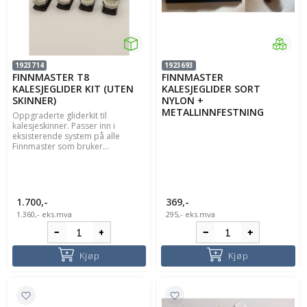
1923714
1923693
FINNMASTER T8
FINNMASTER
KALESJEGLIDER KIT (UTEN
KALESJEGLIDER SORT
SKINNER)
NYLON +
METALLINNFESTNING
Oppgraderte gliderkit til
kalesjeskinner. Passer inn i
eksisterende system på alle
Finnmaster som bruker...
1.700,-
369,-
1.360,-
eks.mva
295,-
eks.mva
Kjøp
Kjøp