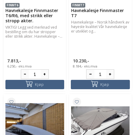
FINMT6
FINMT7
Havnekalesje Finnmaster
Havnekalesje Finnmaster
T6/R6, med strikk eller
T7
stropp akter.
Havnekalesje – Norsk håndverk av
høyeste kvalitet Vår havnekalesje
VIKTIG! Legg ved merknad ved
er utviklet og...
bestilling om du har stropper
eller strikk akter. Havnekalesje –...
7.813,-
10.230,-
6.250,-
eks.mva
8.184,-
eks.mva
Kjøp
Kjøp