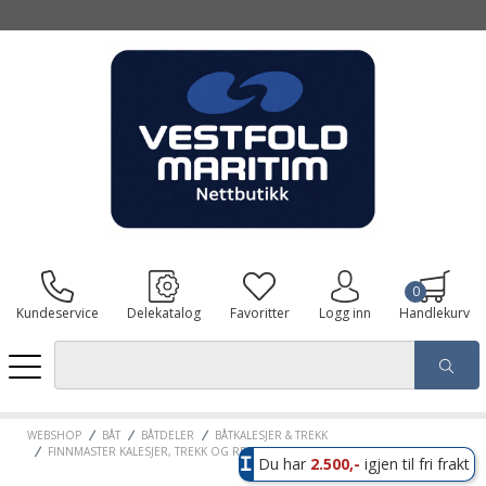
0
Kundeservice
Delekatalog
Favoritter
Logg inn
Handlekurv
WEBSHOP
BÅT
BÅTDELER
BÅTKALESJER & TREKK
FINNMASTER KALESJER, TREKK OG RESERVEDELER
Du har
2.500,-
igjen til fri frakt