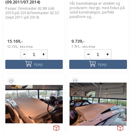
(09.2011/07.2014)
Vår havnekalesje er utviklet og
produsert i Norge, med fokus på
Passer: Finnmaster 62 BR (okt
solid konstruksjon, perfekt
2010-juli 2014) Finnmaster 62 DC
passform og...
(sept 2011-juli 2014)
15.169,-
9.739,-
12.135,-
eks.mva
7.791,-
eks.mva
Kjøp
Kjøp