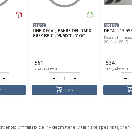
509315
1901753
LINE DECAL, BAKRE DEL DARK
DECAL -15 55S
GREY BB C -09/60CC-61OC
Passer: Finnmast
2014-juli 2018)
961,-
534,-
769,-
eks.mva
427,-
eks.mva
p
Kjøp
rbehold om feil i bilde- / videomateriell / tekniske spesifikasjoner / 