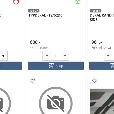
106134
106137
R
TYPDEKAL -12/62DC
DEKAL RAND b
SIDE
600,-
961,-
480,-
eks.mva
769,-
eks.mva
p
Kjøp