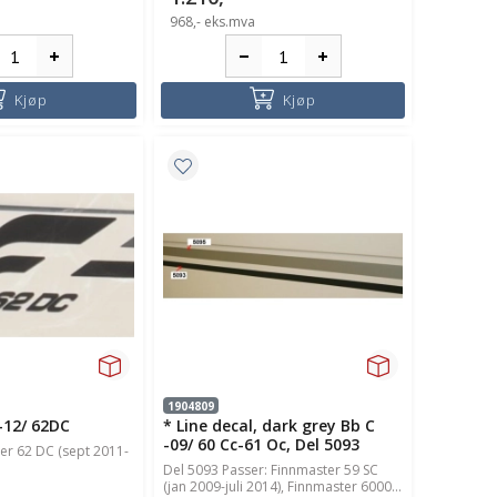
968,-
eks.mva
Kjøp
Kjøp
1904809
-12/ 62DC
* Line decal, dark grey Bb C
-09/ 60 Cc-61 Oc, Del 5093
er 62 DC (sept 2011-
Del 5093 Passer: Finnmaster 59 SC
(jan 2009-juli 2014), Finnmaster 6000...