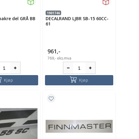
1901746
akre del GRÅ BB
DECALRAND LJBR SB-15 60CC-
61
961,-
769,-
eks.mva
Kjøp
Kjøp