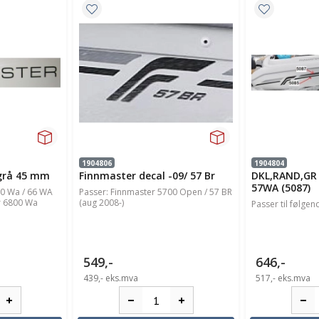
1904806
1904804
 grå 45 mm
Finnmaster decal -09/ 57 Br
DKL,RAND,GR 
57WA (5087)
00 Wa / 66 WA
Passer: Finnmaster 5700 Open / 57 BR
r 6800 Wa
(aug 2008-)
Passer til følgend
549,-
646,-
439,-
eks.mva
517,-
eks.mva