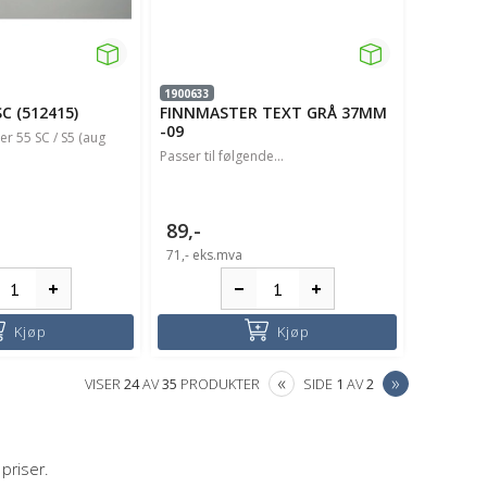
1900633
C (512415)
FINNMASTER TEXT GRÅ 37MM
-09
er 55 SC / S5 (aug
Passer til følgende...
89,-
71,-
eks.mva
Kjøp
Kjøp
PREVIOUS
NEXT
«
»
VISER
24
AV
35
PRODUKTER
SIDE
1
AV
2
priser.