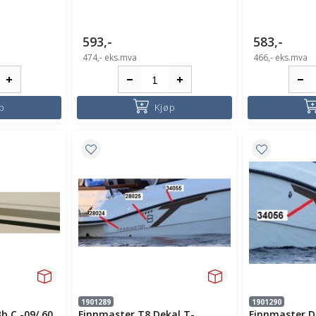
593,-
583,-
474,-
eks.mva
466,-
eks.mva
p
Kjøp
1901289
1901290
Bb C -09/ 60
Finnmaster T8 Dekal T-
Finnmaster D