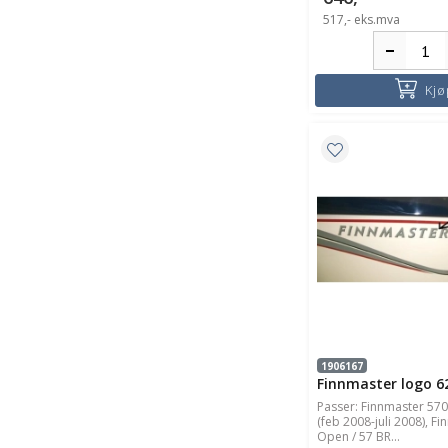
517,-
eks.mva
Kjø
1906167
Finnmaster logo 6
Passer: Finnmaster 570
(feb 2008-juli 2008), F
Open / 57 BR...