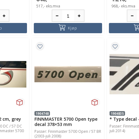
517,-
eks.mva
968,-
eks.mva
p
Kjøp
1904748
1904835
2 cm, grey
FINNMASTER 5700 Open type
* Type decal 
decal 378×53 mm
0 DC / 57 DC
Passer: Finnmast
innmaster 5700
juli 2014)
Passer: Finnmaster 5700 Open / 57 BR
(2003-juli 2008)