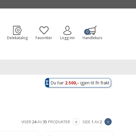
0
Delekatalog
Favoritter
Logg inn
Handlekurv
Du har
2.500,-
igjen til fri frakt
PREVIOUS
NEXT
«
»
VISER
24
AV
35
PRODUKTER
SIDE
1
AV
2