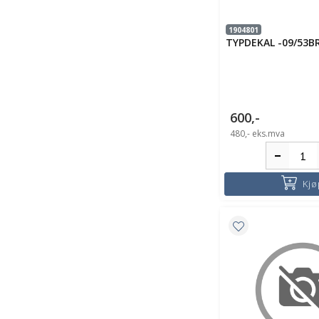
1904801
TYPDEKAL -09/53B
600,-
480,-
eks.mva
Kjø