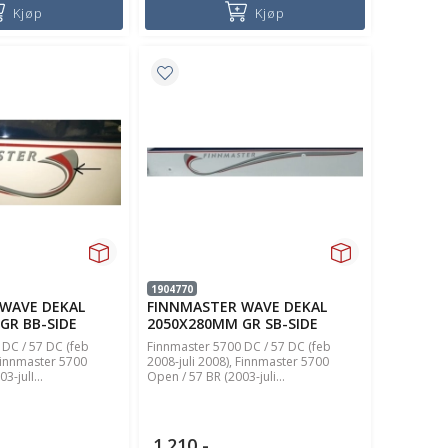
Kjøp
Kjøp
1904770
WAVE DEKAL
FINNMASTER WAVE DEKAL
GR BB-SIDE
2050X280MM GR SB-SIDE
DC / 57 DC (feb
Finnmaster 5700 DC / 57 DC (feb
 Finnmaster 5700
2008-juli 2008), Finnmaster 5700
3-julI...
Open / 57 BR (2003-juli...
1.210,-