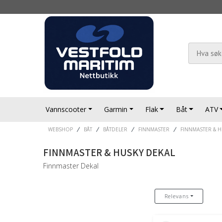
Vannscooter
Garmin
Flak
Båt
ATV
WEBSHOP
BÅT
BÅTDELER
FINNMASTER
FINNMASTER & H
FINNMASTER & HUSKY DEKAL
Finnmaster Dekal
Relevans