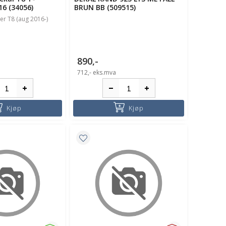
16 (34056)
BRUN BB (509515)
er T8 (aug 2016-)
890,-
712,-
eks.mva
Kjøp
Kjøp