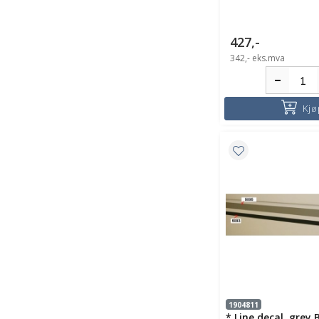
427,-
342,-
eks.mva
Kjø
1904811
* Line decal, grey 