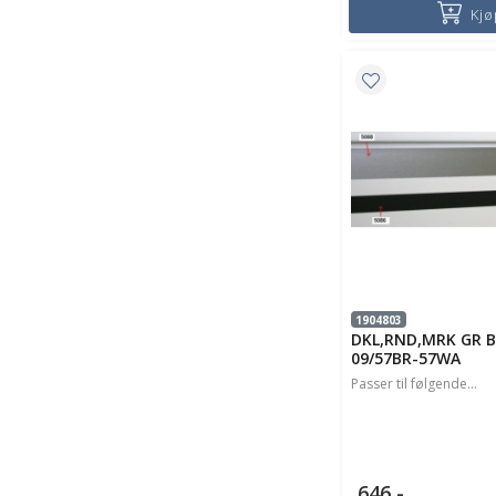
Kjø
1904803
DKL,RND,MRK GR B
09/57BR-57WA
Passer til følgende...
646,-