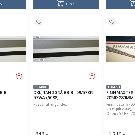
p
Kjøp
1904805
1904771
B B-
DKL,RANDGRÅ BB B -09/57BR-
FINNMASTER 
57WA (5088)
2050X280MM 
Passer til følgende...
Finnmaster 5700 
2008-julI 2008),
Open / 57 BR (200
646,-
1.210,-