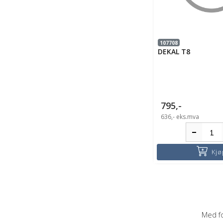
107708
DEKAL T8
795,-
636,-
eks.mva
Kjø
Med fo