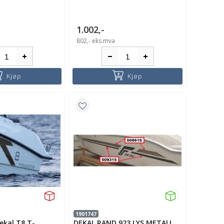
1.002,-
802,-
eks.mva
Kjøp
Kjøp
1901747
ekal T8 T-
DEKAL RAND 923 LYS METALL