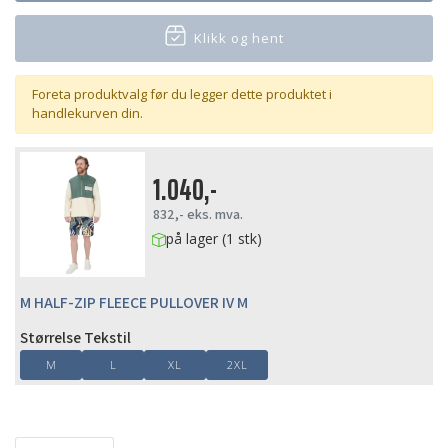
Klikk og hent
Foreta produktvalg før du legger dette produktet i
handlekurven din.
1.040,-
832,-
eks. mva.
på lager (1 stk)
M HALF-ZIP FLEECE PULLOVER IV M
Størrelse Tekstil
M
L
XL
2XL