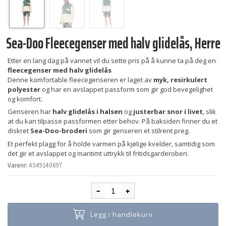
Sea-Doo Fleecegenser med halv glidelås, Herre
Etter en lang dag på vannet vil du sette pris på å kunne ta på deg en
fleecegenser med halv glidelås
Denne komfortable fleecegenseren er laget av
myk, resirkulert
polyester
og har en avslappet passform som gir god bevegelighet
og komfort.
Genseren har
halv glidelås i halsen
og
justerbar snor i livet
, slik
at du kan tilpasse passformen etter behov. På baksiden finner du et
diskret
Sea-Doo-broderi
som gir genseren et stilrent preg.
Et perfekt plagg for å holde varmen på kjølige kvelder, samtidig som
det gir et avslappet og maritimt uttrykk til fritidsgarderoben.
Varenr:
4549140697
Legg i handlekurv