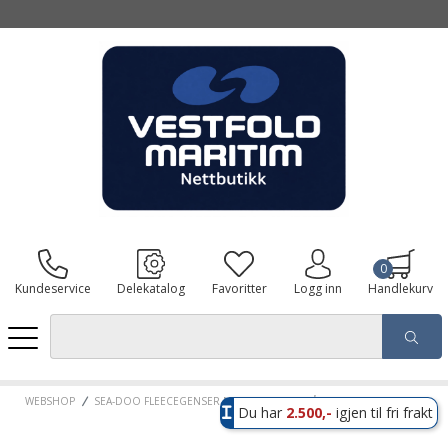
0
Kundeservice
Delekatalog
Favoritter
Logg inn
Handlekurv
WEBSHOP
SEA-DOO FLEECEGENSER MED HALV GLIDELÅS, HERRE
Du har
2.500,-
igjen til fri frakt