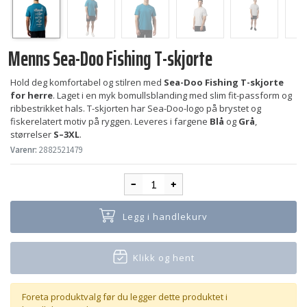
Menns Sea-Doo Fishing T-skjorte
Hold deg komfortabel og stilren med
Sea-Doo Fishing T-skjorte
for herre
. Laget i en myk bomullsblanding med slim fit-passform og
ribbestrikket hals. T-skjorten har Sea-Doo-logo på brystet og
fiskerelatert motiv på ryggen. Leveres i fargene
Blå
og
Grå
,
størrelser
S–3XL
.
Varenr:
2882521479
Legg i handlekurv
Klikk og hent
Foreta produktvalg før du legger dette produktet i