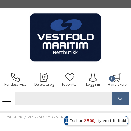
0
Kundeservice
Delekatalog
Favoritter
Logg inn
Handlekurv
WEBSHOP
MENNS SEA-DOO FISHING T-SKJORTE
Du har
2.500,-
igjen til fri frakt