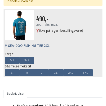
handlekurven din.
490,-
392,-
eks. mva.
ikke på lager (bestillingsvare)
M SEA-DOO FISHING TEE 2XL
Farge
Blå
Grå
Størrelse Tekstil
S
M
L
XL
2XL
3XL
Beskrivelse
Ensfarvet variant:
60 % bomull, 40 % polyester